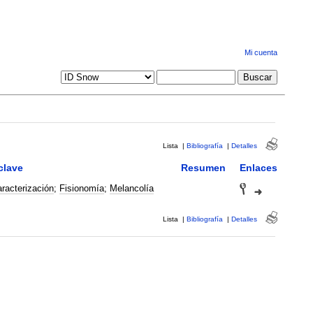
Mi cuenta
Lista
|
Bibliografía
|
Detalles
clave
Resumen
Enlaces
racterización
;
Fisionomía
;
Melancolía
Lista
|
Bibliografía
|
Detalles