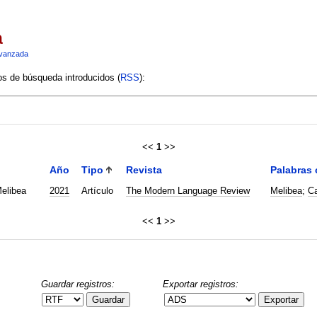
a
vanzada
ios de búsqueda introducidos (
RSS
):
<<
1
>>
Año
Tipo
Revista
Palabras 
elibea
2021
Artículo
The Modern Language Review
Melibea
;
Ca
<<
1
>>
Guardar registros:
Exportar registros:
Guardar
Exportar