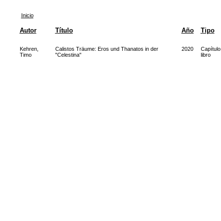
Inicio
Autor
Título
Año
Tipo
Kehren,
Calistos Träume: Eros und Thanatos in der
2020
Capítulo
Timo
"Celestina"
libro