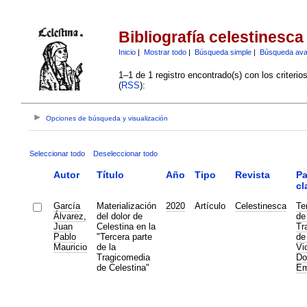
Bibliografía celestinesca
Inicio
|
Mostrar todo
|
Búsqueda simple
|
Búsqueda av
1–1 de 1 registro encontrado(s) con los criteri
(
RSS
):
Opciones de búsqueda y visualización
Seleccionar todo
Deseleccionar todo
Autor
Título
Año
Tipo
Revista
Pa
cl
García
Materialización
2020
Artículo
Celestinesca
Te
Álvarez,
del dolor de
de
Juan
Celestina en la
Tr
Pablo
"Tercera parte
de
Mauricio
de la
Vi
Tragicomedia
Do
de Celestina"
Em