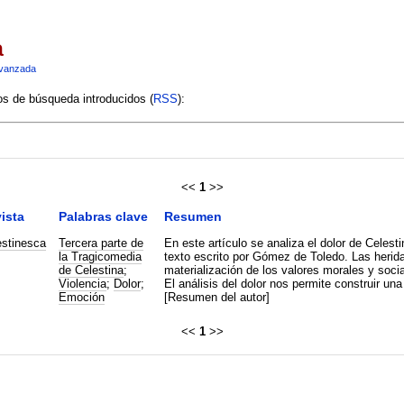
a
vanzada
ios de búsqueda introducidos (
RSS
):
<<
1
>>
ista
Palabras clave
Resumen
estinesca
Tercera parte de
En este artículo se analiza el dolor de Celes
la Tragicomedia
texto escrito por Gómez de Toledo. Las heridas físicas y 
de Celestina
;
materialización de los valores morales y socia
Violencia
;
Dolor
;
El análisis del dolor nos permite construir un
Emoción
[Resumen del autor]
<<
1
>>