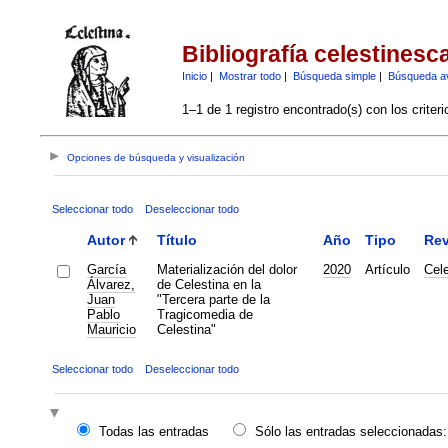
Bibliografía celestinesc
Inicio
|
Mostrar todo
|
Búsqueda simple
|
Búsqueda a
1–1 de 1 registro encontrado(s) con los criter
Opciones de búsqueda y visualización
Seleccionar todo
Deseleccionar todo
Autor
Título
Año
Tipo
Rev
García
Materialización del dolor
2020
Artículo
Cel
Álvarez,
de Celestina en la
Juan
"Tercera parte de la
Pablo
Tragicomedia de
Mauricio
Celestina"
Seleccionar todo
Deseleccionar todo
Todas las entradas
Sólo las entradas seleccionadas: