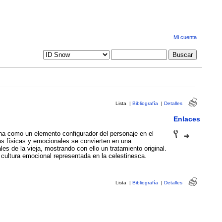
Mi cuenta
Lista
|
Bibliografía
|
Detalles
Enlaces
tina como un elemento configurador del personaje en el
emocionales se convierten en una
les de la vieja, mostrando con ello un tratamiento original.
a cultura emocional representada en la celestinesca.
Lista
|
Bibliografía
|
Detalles