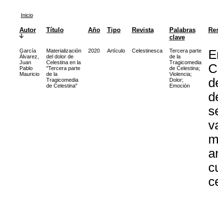
Inicio
Autor
Título
Año
Tipo
Revista
Palabras
Re
clave
García
Materialización
2020
Artículo
Celestinesca
Tercera parte
E
Álvarez,
del dolor de
de la
Juan
Celestina en la
Tragicomedia
C
Pablo
"Tercera parte
de Celestina
;
Mauricio
de la
Violencia
;
d
Tragicomedia
Dolor
;
de Celestina"
Emoción
d
s
v
m
a
c
c