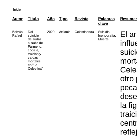
Inicio
Autor
Título
Año
Tipo
Revista
Palabras
Resume
clave
Beltrán,
Del
2020
Artículo
Celestinesca
Suicidio
;
El ar
Rafael
suicidio
Iconografía
;
de Judas
Muerte
influ
al salto de
Pármeno:
suic
codicia,
traición y
caídas
mort
mortales
en "La
Cele
Celestina"
otro 
pecad
dese
la fi
trai
cent
refle