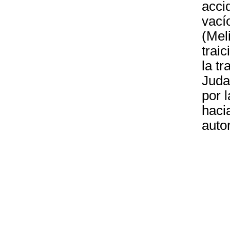
accid
vací
(Mel
traic
la t
Juda
por l
haci
autor