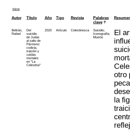
Inicio
Autor
Título
Año
Tipo
Revista
Palabras
Resume
clave
Beltrán,
Del
2020
Artículo
Celestinesca
Suicidio
;
El ar
Rafael
suicidio
Iconografía
;
de Judas
Muerte
influ
al salto de
Pármeno:
suic
codicia,
traición y
caídas
mort
mortales
en "La
Cele
Celestina"
otro 
pecad
dese
la fi
trai
cent
refle