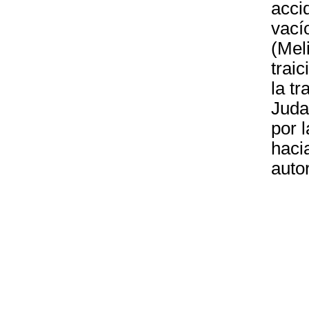
accid
vací
(Mel
traic
la t
Juda
por l
haci
autor