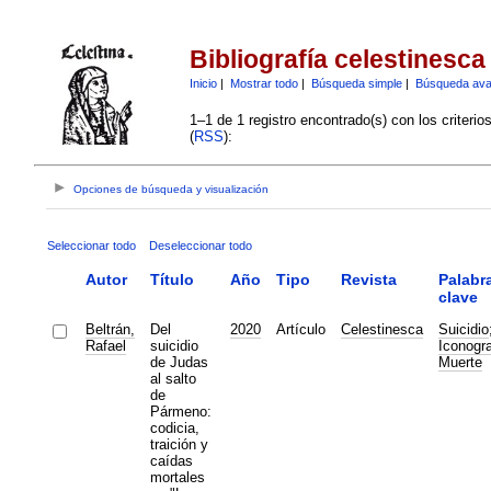
Bibliografía celestinesca
Inicio
|
Mostrar todo
|
Búsqueda simple
|
Búsqueda av
1–1 de 1 registro encontrado(s) con los criteri
(
RSS
):
Opciones de búsqueda y visualización
Seleccionar todo
Deseleccionar todo
Autor
Título
Año
Tipo
Revista
Palabr
clave
Beltrán,
Del
2020
Artículo
Celestinesca
Suicidio
Rafael
suicidio
Iconogra
de Judas
Muerte
al salto
de
Pármeno:
codicia,
traición y
caídas
mortales