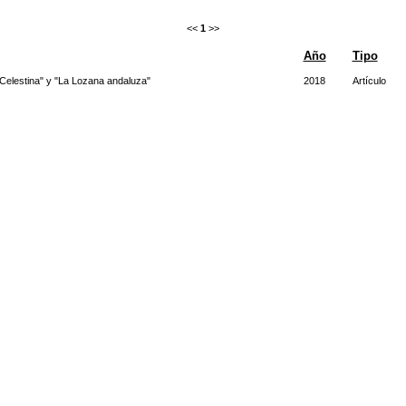
<<
1
>>
Año
Tipo
 Celestina" y "La Lozana andaluza"
2018
Artículo