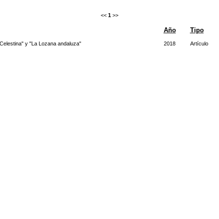
<<
1
>>
Año
Tipo
 Celestina" y "La Lozana andaluza"
2018
Artículo