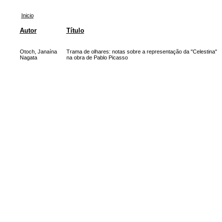
Inicio
Autor
Título
Otoch, Janaína
Trama de olhares: notas sobre a representação da "Celestina"
Nagata
na obra de Pablo Picasso