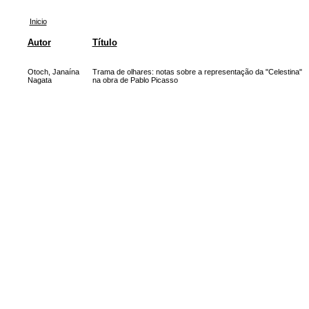
Inicio
Autor
Título
Otoch, Janaína
Trama de olhares: notas sobre a representação da "Celestina"
Nagata
na obra de Pablo Picasso