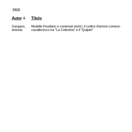
Inicio
Autor
Título
Gargano,
Modello freudiano e contenuti storici: il codice d'amore cortese-
Antonio
cavalleresco tra "La Celestina" e il "Quijote"