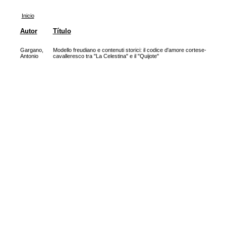
Inicio
Autor
Título
Gargano,
Modello freudiano e contenuti storici: il codice d'amore cortese-
Antonio
cavalleresco tra "La Celestina" e il "Quijote"