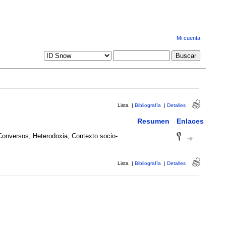
Mi cuenta
Lista
|
Bibliografía
|
Detalles
Resumen
Enlaces
Conversos
;
Heterodoxia
;
Contexto socio-
Lista
|
Bibliografía
|
Detalles