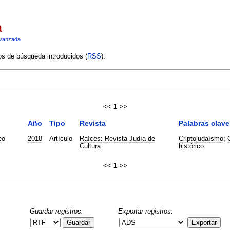
a
vanzada
ios de búsqueda introducidos (
RSS
):
<<
1
>>
Año
Tipo
Revista
Palabras clave
eo-
2018
Artículo
Raíces: Revista Judía de
Criptojudaísmo
;
Cultura
histórico
<<
1
>>
Guardar registros:
Exportar registros:
Guardar
Exportar