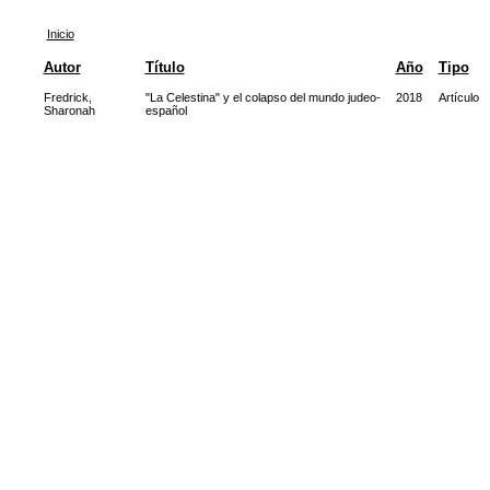
Inicio
Autor
Título
Año
Tipo
Fredrick,
"La Celestina" y el colapso del mundo judeo-
2018
Artículo
Sharonah
español