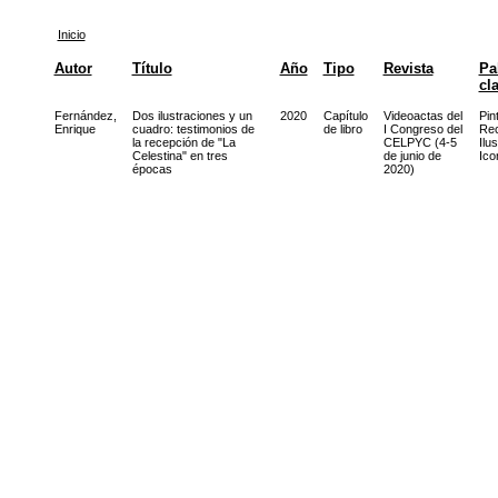
Inicio
Autor
Título
Año
Tipo
Revista
Pa
cl
Fernández,
Dos ilustraciones y un
2020
Capítulo
Videoactas del
Pin
Enrique
cuadro: testimonios de
de libro
I Congreso del
Rec
la recepción de "La
CELPYC (4-5
Ilu
Celestina" en tres
de junio de
Ico
épocas
2020)