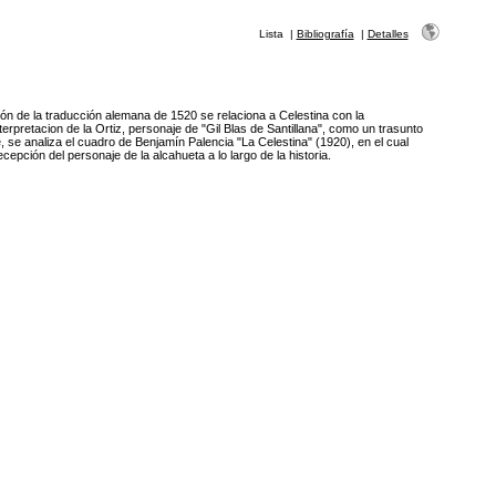
Lista
|
Bibliografía
|
Detalles
ción de la traducción alemana de 1520 se relaciona a Celestina con la
erpretacion de la Ortiz, personaje de "Gil Blas de Santillana", como un trasunto
, se analiza el cuadro de Benjamín Palencia "La Celestina" (1920), en el cual
epción del personaje de la alcahueta a lo largo de la historia.