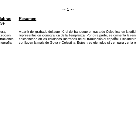
<<
1
>>
labras
Resumen
ave
tura
;
A partir del grabado del auto IX, el del banquete en casa de Celestina, en la edi
epción
;
representación iconográfica de la Templanza. Por otra parte, se comenta la reint
straciones
;
celestinesco en las ediciones ilustradas de su traducción al español. Finalmente
nografía
confluyen la maja de Goya y Celestina. Estos tres ejemplos sirven para ver la rec