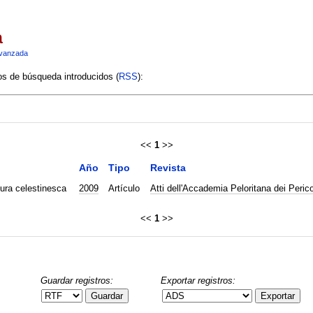
a
vanzada
ios de búsqueda introducidos (
RSS
):
<<
1
>>
Año
Tipo
Revista
tura celestinesca
2009
Artículo
Atti dell'Accademia Peloritana dei Perico
<<
1
>>
Guardar registros:
Exportar registros:
Guardar
Exportar