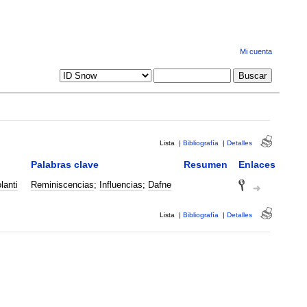
Mi cuenta
Lista
|
Bibliografía
|
Detalles
Palabras clave
Resumen
Enlaces
lanti
Reminiscencias
;
Influencias
;
Dafne
Lista
|
Bibliografía
|
Detalles