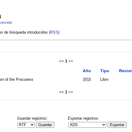
a
vanzada
ios de búsqueda introducidos (
RSS
):
<<
1
>>
Año
Tipo
Revist
ion of the Procuress
2015
Libro
<<
1
>>
Guardar registros:
Exportar registros:
Guardar
Exportar