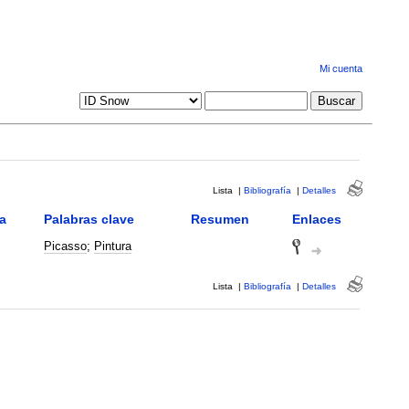
Mi cuenta
Lista
|
Bibliografía
|
Detalles
a
Palabras clave
Resumen
Enlaces
Picasso
;
Pintura
Lista
|
Bibliografía
|
Detalles