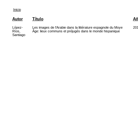
Inicio
Autor
Título
A
López-
Les images de l'Arabie dans la littérature espagnole du Moye
20
Ríos,
Âge: lieux communs et préjugés dans le monde hispanique
Santiago