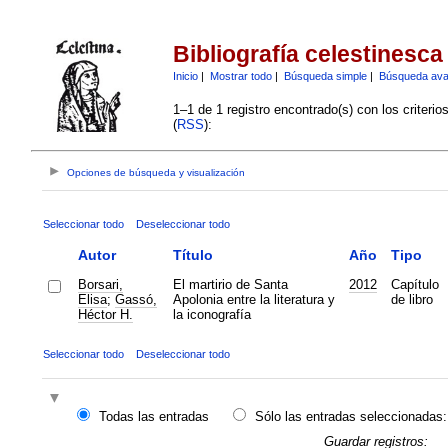
Bibliografía celestinesca
Inicio
|
Mostrar todo
|
Búsqueda simple
|
Búsqueda av
1–1 de 1 registro encontrado(s) con los criteri
(
RSS
):
Opciones de búsqueda y visualización
Seleccionar todo
Deseleccionar todo
Autor
Título
Año
Tipo
Borsari,
El martirio de Santa
2012
Capítulo
Elisa
;
Gassó,
Apolonia entre la literatura y
de libro
Héctor H.
la iconografía
Seleccionar todo
Deseleccionar todo
Todas las entradas
Sólo las entradas seleccionadas:
Guardar registros: