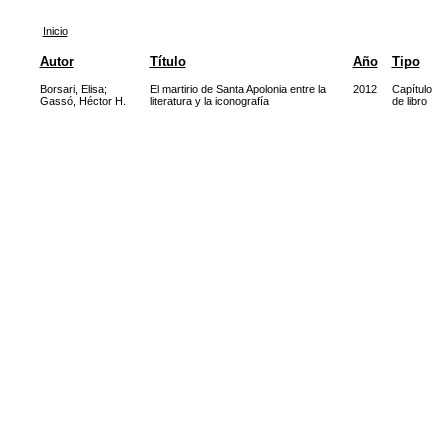
Inicio
Autor
Título
Año
Tipo
Borsari, Elisa
;
El martirio de Santa Apolonia entre la
2012
Capítulo
Gassó, Héctor H.
literatura y la iconografía
de libro