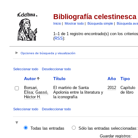
Bibliografía celestinesca
Inicio
|
Mostrar todo
|
Búsqueda simple
|
Búsqueda av
1–1 de 1 registro encontrado(s) con los criteri
(
RSS
):
Opciones de búsqueda y visualización
Seleccionar todo
Deseleccionar todo
Autor
Título
Año
Tipo
Borsari,
El martirio de Santa
2012
Capítulo
Elisa
;
Gassó,
Apolonia entre la literatura y
de libro
Héctor H.
la iconografía
Seleccionar todo
Deseleccionar todo
Todas las entradas
Sólo las entradas seleccionadas:
Guardar registros: