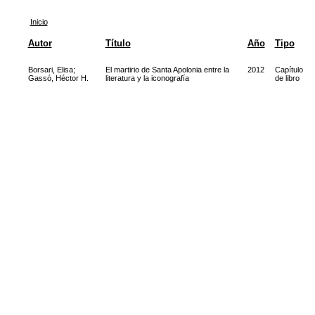
Inicio
Autor
Título
Año
Tipo
Borsari, Elisa
;
El martirio de Santa Apolonia entre la
2012
Capítulo
Gassó, Héctor H.
literatura y la iconografía
de libro