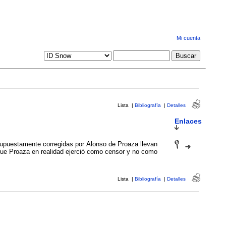
Mi cuenta
Lista
|
Bibliografía
|
Detalles
Enlaces
supuestamente corregidas por Alonso de Proaza llevan
que Proaza en realidad ejerció como censor y no como
Lista
|
Bibliografía
|
Detalles