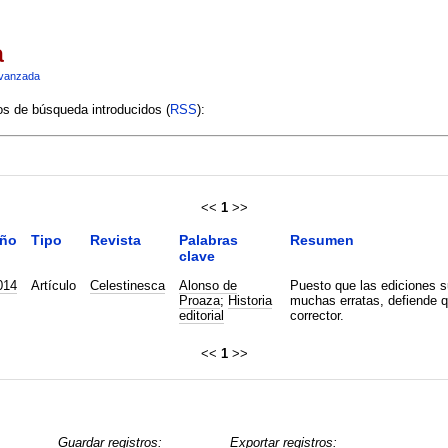
a
vanzada
ios de búsqueda introducidos (
RSS
):
<<
1
>>
ño
Tipo
Revista
Palabras
Resumen
clave
014
Artículo
Celestinesca
Alonso de
Puesto que las ediciones 
Proaza
;
Historia
muchas erratas, defiende 
editorial
corrector.
<<
1
>>
Guardar registros:
Exportar registros: