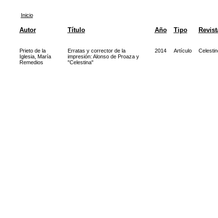
Inicio
Autor
Título
Año
Tipo
Revist
Prieto de la
Erratas y corrector de la
2014
Artículo
Celesti
Iglesia, María
impresión: Alonso de Proaza y
Remedios
"Celestina"