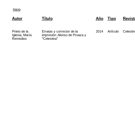
Inicio
Autor
Título
Año
Tipo
Revist
Prieto de la
Erratas y corrector de la
2014
Artículo
Celesti
Iglesia, María
impresión: Alonso de Proaza y
Remedios
"Celestina"