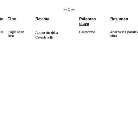
<<
1
>>
ño
Tipo
Revista
Palabras
Resumen
clave
08
Capítulo de
Paratextos
Analiza los paratex
Autour de �La
libro
obra.
Celestina�