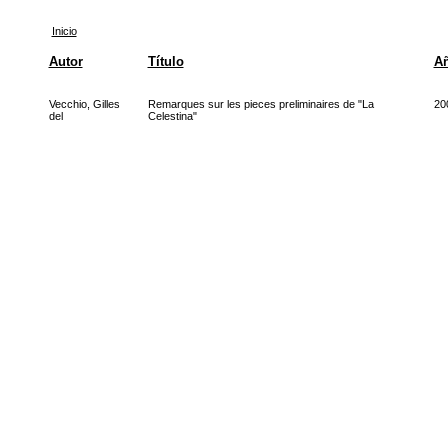
Inicio
Autor
Título
A
Vecchio, Gilles
Remarques sur les pieces preliminaires de "La
20
del
Celestina"