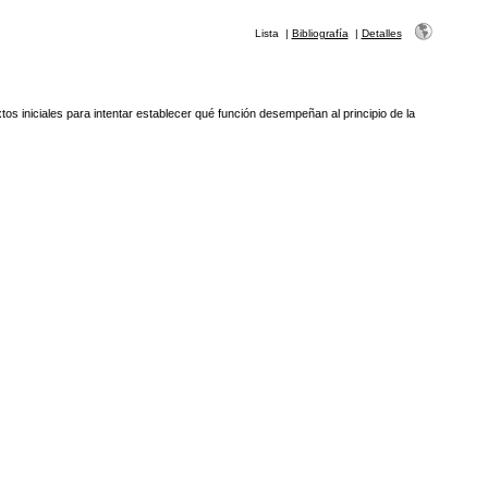
Lista
|
Bibliografía
|
Detalles
tos iniciales para intentar establecer qué función desempeñan al principio de la