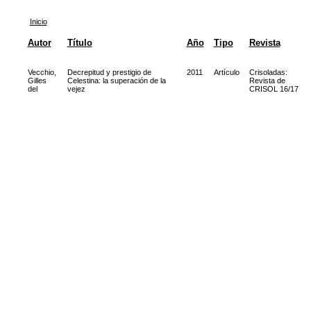
Inicio
Autor
Título
Año
Tipo
Revista
Vecchio,
Decrepitud y prestigio de
2011
Artículo
Crisoladas:
Gilles
Celestina: la superación de la
Revista de
del
vejez
CRISOL 16/17