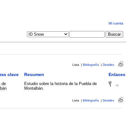
Mi cuenta
Lista
|
Bibliografía
|
Detalles
ras clave
Resumen
Enlaces
 de
Estudio sobre la historia de la Puebla de
lbán
Montalbán.
Lista
|
Bibliografía
|
Detalles