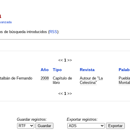
a
vanzada
ios de búsqueda introducidos (
RSS
):
<<
1
>>
Año
Tipo
Revista
Palab
talbán de Fernando
2008
Capítulo de
Autour de "La
Puebla
libro
Celestina"
Monta
<<
1
>>
Guardar registros:
Exportar registros:
Guardar
Exportar