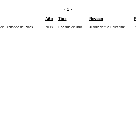
<<
1
>>
Año
Tipo
Revista
P
 de Fernando de Rojas
2008
Capítulo de libro
Autour de "La Celestina"
P