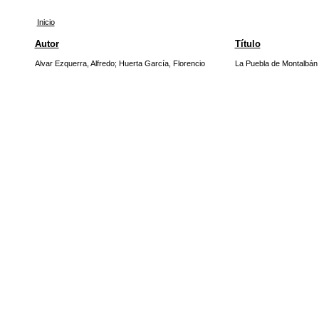
Inicio
Autor
Título
Alvar Ezquerra, Alfredo
;
Huerta García, Florencio
La Puebla de Montalbán