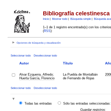
Bibliografía celestinesca
Inicio
|
Mostrar todo
|
Búsqueda simple
|
Búsqueda av
1–1 de 1 registro encontrado(s) con los criteri
(
RSS
):
Opciones de búsqueda y visualización
Seleccionar todo
Deseleccionar todo
Autor
Título
Añ
Alvar Ezquerra, Alfredo
;
La Puebla de Montalbán
200
Huerta García, Florencio
de Fernando de Rojas
Seleccionar todo
Deseleccionar todo
Todas las entradas
Sólo las entradas seleccionadas:
Guardar registros: