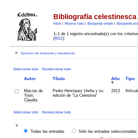
Bibliografía celestinesca
Inicio
|
Mostrar todo
|
Búsqueda simple
|
Búsqueda av
1–1 de 1 registro encontrado(s) con los criteri
(
RSS
):
Opciones de búsqueda y visualización
Seleccionar todo
Deseleccionar todo
Autor
Título
Año
Tipo
Macías de
Pedro Henríquez Ureña y su
2013
Artícul
Yoon,
edición de "La Celestina"
Claudia
Seleccionar todo
Deseleccionar todo
Todas las entradas
Sólo las entradas seleccionadas: