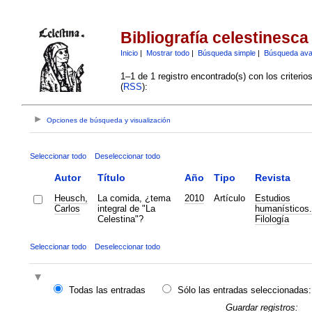
Bibliografía celestinesca
Inicio
|
Mostrar todo
|
Búsqueda simple
|
Búsqueda av
1–1 de 1 registro encontrado(s) con los criteri
(
RSS
):
Opciones de búsqueda y visualización
Seleccionar todo
Deseleccionar todo
Autor
Título
Año
Tipo
Revista
Heusch,
La comida, ¿tema
2010
Artículo
Estudios
Carlos
integral de "La
humanísticos.
Celestina"?
Filología
Seleccionar todo
Deseleccionar todo
Todas las entradas
Sólo las entradas seleccionadas:
Guardar registros: