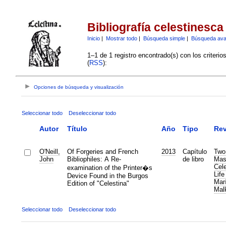
Bibliografía celestinesca
Inicio
|
Mostrar todo
|
Búsqueda simple
|
Búsqueda av
1–1 de 1 registro encontrado(s) con los criteri
(
RSS
):
Opciones de búsqueda y visualización
Seleccionar todo
Deseleccionar todo
Autor
Título
Año
Tipo
Rev
O'Neill,
Of Forgeries and French
2013
Capítulo
Two
John
Bibliophiles: A Re-
de libro
Mas
Cele
examination of the Printer�s
Life
Device Found in the Burgos
Mar
Edition of "Celestina"
Malk
Seleccionar todo
Deseleccionar todo