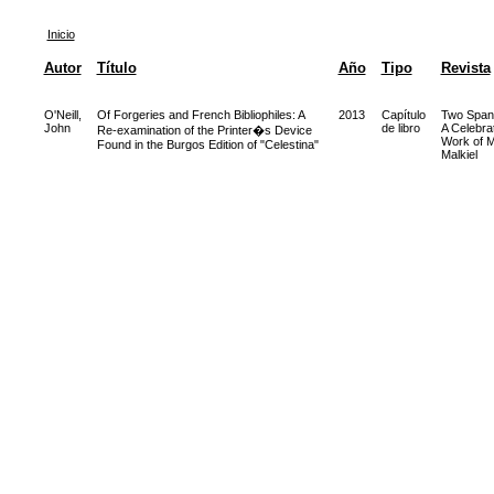
Inicio
Autor
Título
Año
Tipo
Revista
O'Neill,
Of Forgeries and French Bibliophiles: A
2013
Capítulo
Two Spani
John
de libro
A Celebrat
Re-examination of the Printer�s Device
Work of M
Found in the Burgos Edition of "Celestina"
Malkiel