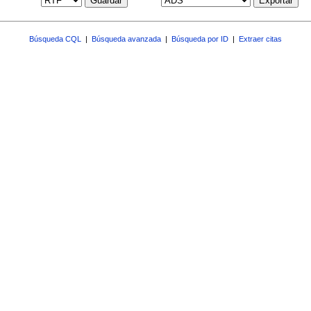
Guardar
Exportar
Búsqueda CQL
|
Búsqueda avanzada
|
Búsqueda por ID
|
Extraer citas