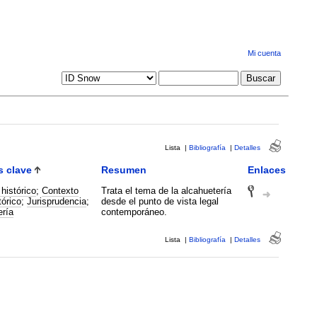
Mi cuenta
Lista
|
Bibliografía
|
Detalles
s clave
Resumen
Enlaces
histórico
;
Contexto
Trata el tema de la alcahuetería
tórico
;
Jurisprudencia
;
desde el punto de vista legal
ería
contemporáneo.
Lista
|
Bibliografía
|
Detalles