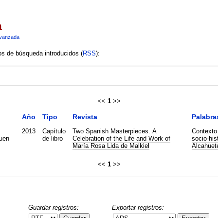
a
vanzada
ios de búsqueda introducidos (
RSS
):
<<
1
>>
Año
Tipo
Revista
Palabra
2013
Capítulo
Two Spanish Masterpieces. A
Contexto 
buen
de libro
Celebration of the Life and Work of
socio-his
María Rosa Lida de Malkiel
Alcahuet
<<
1
>>
Guardar registros:
Exportar registros: