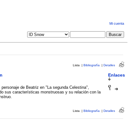
Mi cuenta
Lista
|
Bibliografía
|
Detalles
n
Enlaces
l personaje de Beatriz en "La segunda Celestina",
o sus características monstruosas y su relación con la
struo.
Lista
|
Bibliografía
|
Detalles