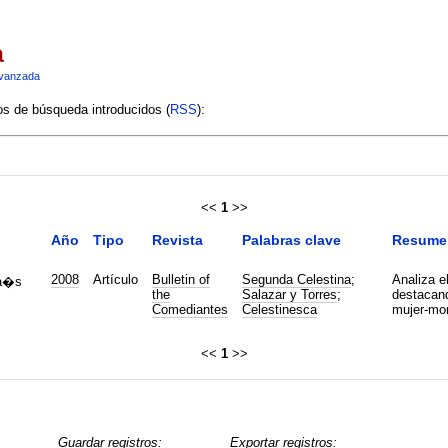
a
vanzada
ios de búsqueda introducidos (
RSS
):
<<
1
>>
Año
Tipo
Revista
Palabras clave
Resume
2008
Artículo
Bulletin of
Segunda Celestina
;
Analiza e
na�s
the
Salazar y Torres
;
destacand
Comediantes
Celestinesca
mujer-mon
<<
1
>>
Guardar registros:
Exportar registros: