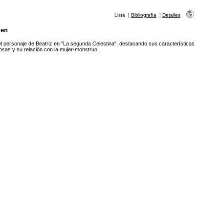
Lista
|
Bibliografía
|
Detalles
en
el personaje de Beatriz en "La segunda Celestina", destacando sus características
sas y su relación con la mujer-monstruo.