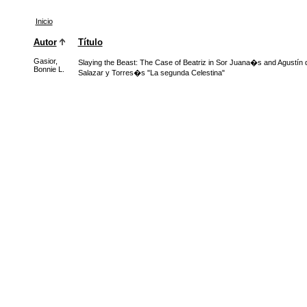
Inicio
Autor
Título
Gasior,
Slaying the Beast: The Case of Beatriz in Sor Juana�s and Agustín 
Bonnie L.
Salazar y Torres�s "La segunda Celestina"