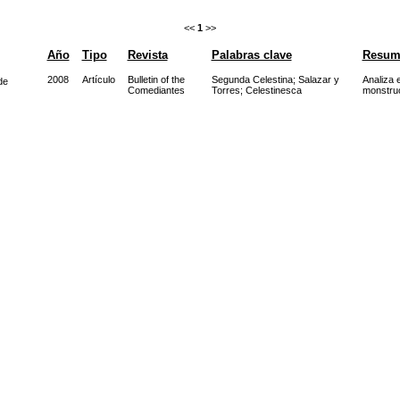
<<
1
>>
Año
Tipo
Revista
Palabras clave
Resum
2008
Artículo
Bulletin of the
Segunda Celestina
;
Salazar y
Analiza 
de
Comediantes
Torres
;
Celestinesca
monstruo