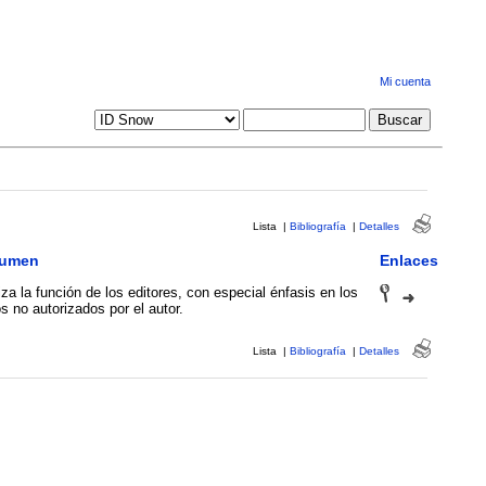
Mi cuenta
Lista
|
Bibliografía
|
Detalles
umen
Enlaces
za la función de los editores, con especial énfasis en los
s no autorizados por el autor.
Lista
|
Bibliografía
|
Detalles