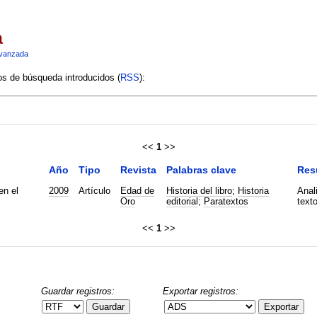
a
vanzada
ios de búsqueda introducidos (
RSS
):
<<
1
>>
Año
Tipo
Revista
Palabras clave
Res
en el
2009
Artículo
Edad de
Historia del libro
;
Historia
Anali
Oro
editorial
;
Paratextos
texto
<<
1
>>
Guardar registros:
Exportar registros:
Guardar
Exportar