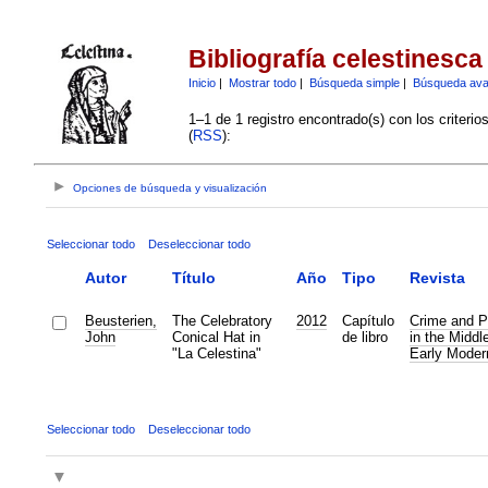
Bibliografía celestinesca
Inicio
|
Mostrar todo
|
Búsqueda simple
|
Búsqueda av
1–1 de 1 registro encontrado(s) con los criteri
(
RSS
):
Opciones de búsqueda y visualización
Seleccionar todo
Deseleccionar todo
Autor
Título
Año
Tipo
Revista
Beusterien,
The Celebratory
2012
Capítulo
Crime and 
John
Conical Hat in
de libro
in the Midd
"La Celestina"
Early Moder
Seleccionar todo
Deseleccionar todo