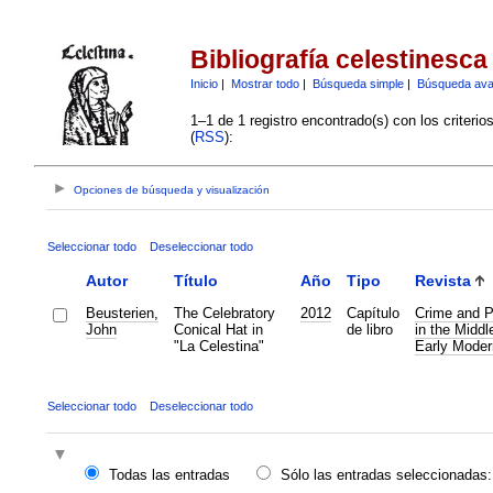
Bibliografía celestinesca
Inicio
|
Mostrar todo
|
Búsqueda simple
|
Búsqueda av
1–1 de 1 registro encontrado(s) con los criteri
(
RSS
):
Opciones de búsqueda y visualización
Seleccionar todo
Deseleccionar todo
Autor
Título
Año
Tipo
Revista
Beusterien,
The Celebratory
2012
Capítulo
Crime and 
John
Conical Hat in
de libro
in the Midd
"La Celestina"
Early Moder
Seleccionar todo
Deseleccionar todo
Todas las entradas
Sólo las entradas seleccionadas: