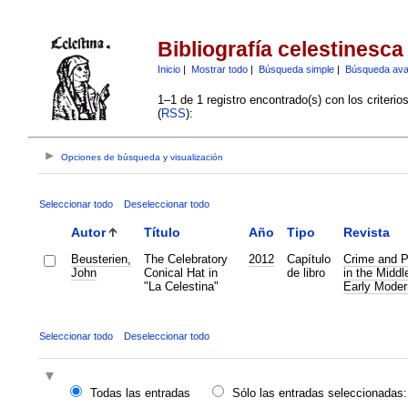
Bibliografía celestinesca
Inicio
|
Mostrar todo
|
Búsqueda simple
|
Búsqueda av
1–1 de 1 registro encontrado(s) con los criteri
(
RSS
):
Opciones de búsqueda y visualización
Seleccionar todo
Deseleccionar todo
Autor
Título
Año
Tipo
Revista
Beusterien,
The Celebratory
2012
Capítulo
Crime and 
John
Conical Hat in
de libro
in the Midd
"La Celestina"
Early Moder
Seleccionar todo
Deseleccionar todo
Todas las entradas
Sólo las entradas seleccionadas: