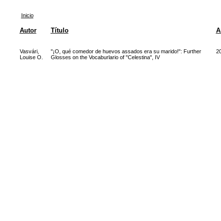
Inicio
Autor
Título
A
Vasvári,
"¡O, qué comedor de huevos assados era su marido!": Further
2
Louise O.
Glosses on the Vocaburlario of "Celestina", IV