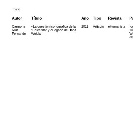
Inicio
Autor
Título
Año
Tipo
Revista
P
Carmona
«La cuestión iconográfica de la
2011
Artículo
eHumanista
Ic
Ruiz,
"Celestina" y el legado de Hans
Il
Fernando
Weiditz
We
al