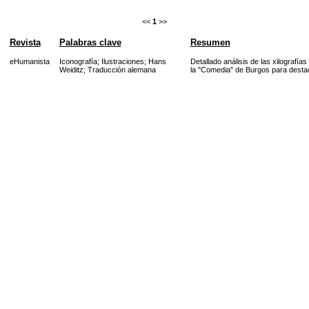
<<
1
>>
Revista
Palabras clave
Resumen
eHumanista
Iconografía
;
Ilustraciones
;
Hans
Detallado análisis de las xilografí
Weiditz
;
Traducción alemana
la "Comedia" de Burgos para destaca