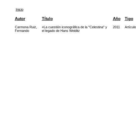
Inicio
Autor
Título
Año
Tipo
Carmona Ruiz,
«La cuestión iconográfica de la "Celestina" y
2011
Artículo
Fernando
el legado de Hans Weiditz