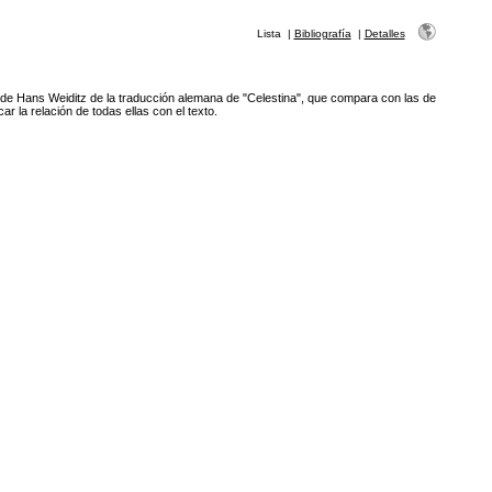
Lista
|
Bibliografía
|
Detalles
as de Hans Weiditz de la traducción alemana de "Celestina", que compara con las de
r la relación de todas ellas con el texto.