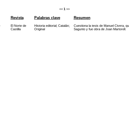
<<
1
>>
Revista
Palabras clave
Resumen
e
El Norte de
Historia editorial
;
Catalán
;
Cuestiona la tesis de Manuel Civera, qu
Castilla
Original
Sagunto y fue obra de Joan Martorell.