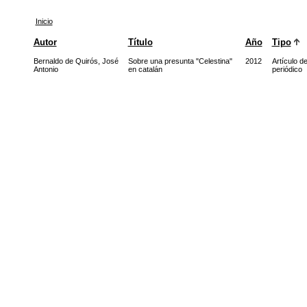
Inicio
Autor
Título
Año
Tipo
Bernaldo de Quirós, José
Sobre una presunta "Celestina"
2012
Artículo d
Antonio
en catalán
periódico