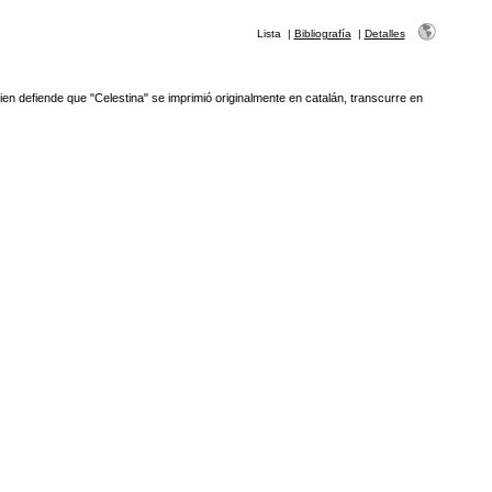
Lista
|
Bibliografía
|
Detalles
ien defiende que "Celestina" se imprimió originalmente en catalán, transcurre en