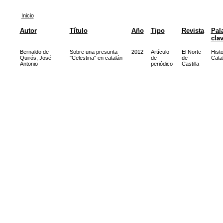
Inicio
Autor
Título
Año
Tipo
Revista
Pal
cla
Bernaldo de
Sobre una presunta
2012
Artículo
El Norte
Histo
Quirós, José
"Celestina" en catalán
de
de
Cata
Antonio
periódico
Castilla