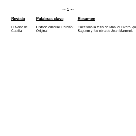
<<
1
>>
Revista
Palabras clave
Resumen
e
El Norte de
Historia editorial
;
Catalán
;
Cuestiona la tesis de Manuel Civera, qu
Castilla
Original
Sagunto y fue obra de Joan Martorell.