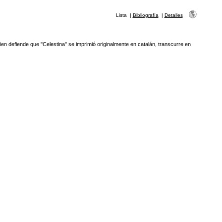
Lista
|
Bibliografía
|
Detalles
ien defiende que "Celestina" se imprimió originalmente en catalán, transcurre en