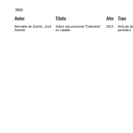
Inicio
Autor
Título
Año
Tipo
Bernaldo de Quirós, José
Sobre una presunta "Celestina"
2012
Artículo d
Antonio
en catalán
periódico