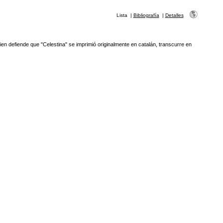
Lista
|
Bibliografía
|
Detalles
ien defiende que "Celestina" se imprimió originalmente en catalán, transcurre en