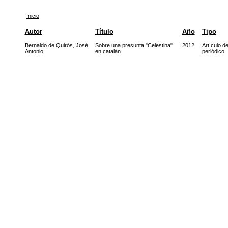
Inicio
Autor
Título
Año
Tipo
Bernaldo de Quirós, José
Sobre una presunta "Celestina"
2012
Artículo d
Antonio
en catalán
periódico