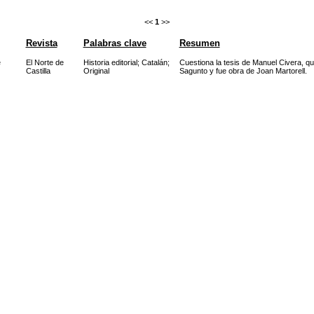
<<
1
>>
Revista
Palabras clave
Resumen
e
El Norte de
Historia editorial
;
Catalán
;
Cuestiona la tesis de Manuel Civera, qu
Castilla
Original
Sagunto y fue obra de Joan Martorell.